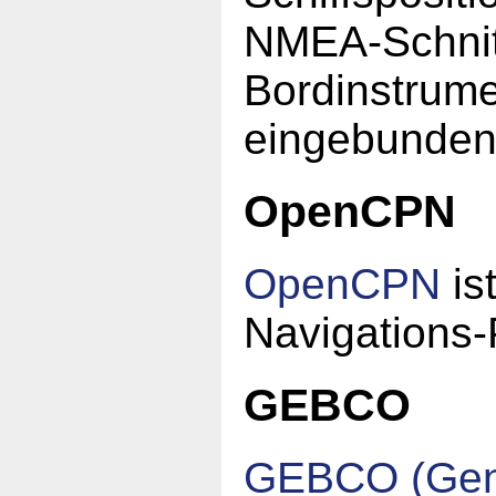
NMEA-Schnit
Bordinstrume
eingebunden
OpenCPN
OpenCPN
is
Navigations
GEBCO
GEBCO (Gener