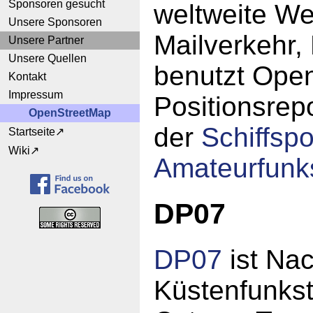
Sponsoren gesucht
weltweite We
Unsere Sponsoren
Mailverkehr,
Unsere Partner
Unsere Quellen
benutzt Ope
Kontakt
Impressum
Positionsrep
OpenStreetMap
der
Schiffspo
Startseite
Wiki
Amateurfunks
DP07
DP07
ist Na
Küstenfunkst