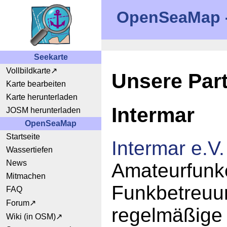
OpenSeaMap - 
Seekarte
Vollbildkarte
Unsere Par
Karte bearbeiten
Karte herunterladen
Intermar
JOSM herunterladen
OpenSeaMap
Startseite
Intermar e.V.
Wassertiefen
News
Amateurfunke
Mitmachen
Funkbetreuun
FAQ
Forum
regelmäßige 
Wiki (in OSM)