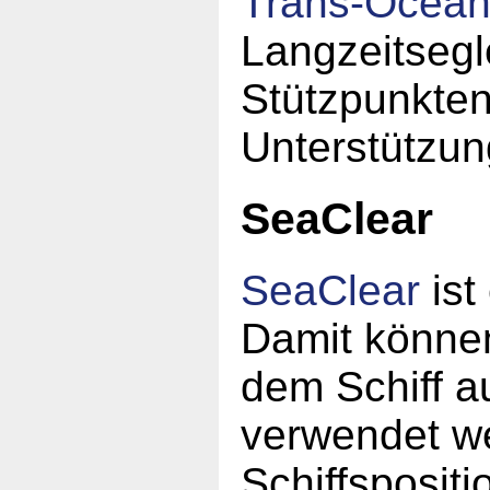
Trans-Ocea
Langzeitsegl
Stützpunkten
Unterstützun
SeaClear
SeaClear
ist
Damit könne
dem Schiff a
verwendet w
Schiffspositi