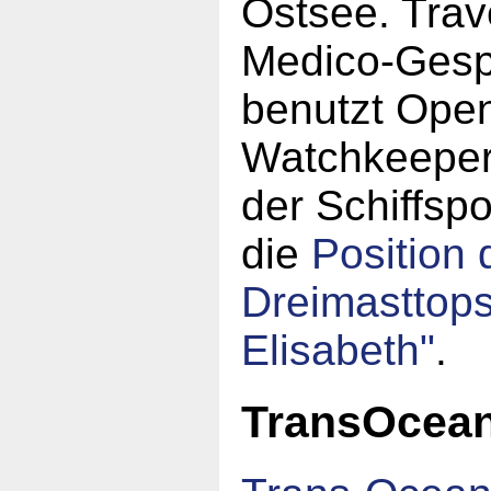
Ostsee. Trav
Medico-Gesp
benutzt Ope
Watchkeeper
der Schiffspo
die
Position 
Dreimasttop
Elisabeth"
.
TransOcea