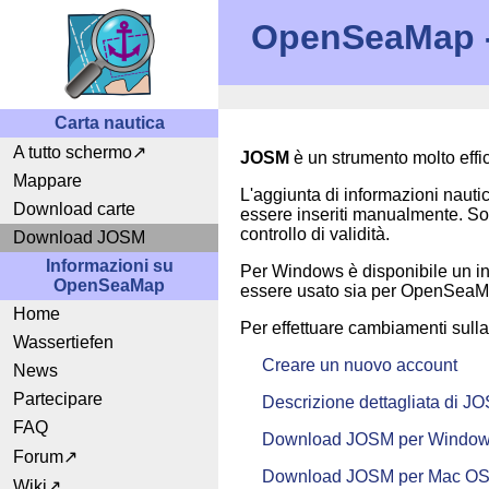
OpenSeaMap - 
Carta nautica
A tutto schermo
JOSM
è un strumento molto effic
Mappare
L'aggiunta di informazioni nauti
Download carte
essere inseriti manualmente. Solo
controllo di validità.
Download JOSM
Informazioni su
Per Windows è disponibile un in
OpenSeaMap
essere usato sia per OpenSeaM
Home
Per effettuare cambiamenti sul
Wassertiefen
Creare un nuovo account
News
Partecipare
Descrizione dettagliata di J
FAQ
Download JOSM per Windo
Forum
Download JOSM per Mac OS
Wiki