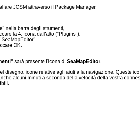
stallare JOSM attraverso il Package Manager.
e" nella barra degli strumenti,
care la 4. icona dall'alto ("Plugins"),
a "SeaMapEditor",
liccare OK.
menti"
sarà presente l'icona di
SeaMapEditor
.
el disegno, icone relative agli aiuti alla navigazione. Queste i
che alcuni minuti a seconda della velocità della vostra connes
bili.