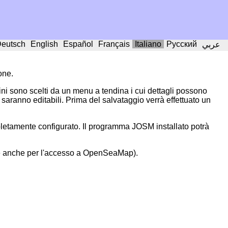
eutsch
English
Español
Français
Italiano
Русский
عربي
one.
rini sono scelti da un menu a tendina i cui dettagli possono
 saranno editabili. Prima del salvataggio verrà effettuato un
letamente configurato. Il programma JOSM installato potrà
te anche per l'accesso a OpenSeaMap).