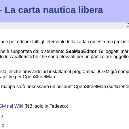
La carta nautica libera
D
ace per editare tutti gli elementi della carta con estrema precisi
che è supportata dallo strumento
SeaMapEditor
. Gli oggetti ma
 le caratteristiche che sono rilevanti per un particolare oggetto
staller che provvede ad installare il programma JOSM già comp
ap che per OpenStreetMap.
la mappa sarà necessario un account OpenStreetMap (sufficien
OSM nel Wiki
(NB: solo in Tedesco)
ws
 X