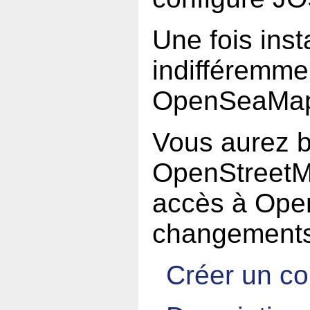
Une fois inst
indifféremme
OpenSeaMa
Vous aurez b
OpenStreetM
accès à Ope
changements 
Créer un c