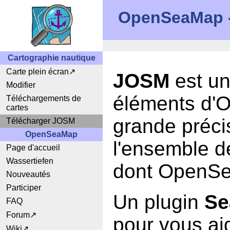
OpenSeaMap - 
Cartographie nautique
Carte plein écran
JOSM
est un
Modifier
éléments d'
Téléchargements de
cartes
grande précis
Télécharger JOSM
OpenSeaMap
l'ensemble 
Page d'accueil
Wassertiefen
dont OpenSea
Nouveautés
Participer
Un plugin
Se
FAQ
Forum
pour vous aid
Wiki