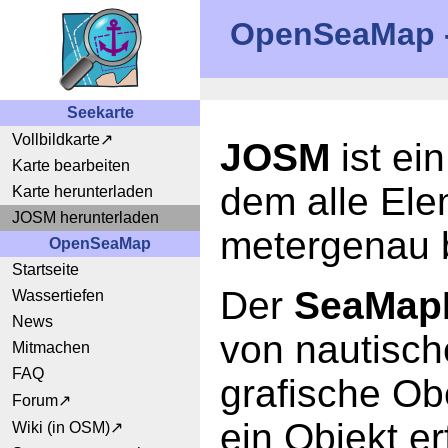
OpenSeaMap - 
Seekarte
Vollbildkarte
JOSM
ist ei
Karte bearbeiten
dem alle Ele
Karte herunterladen
JOSM herunterladen
metergenau 
OpenSeaMap
Startseite
Der
SeaMapE
Wassertiefen
News
von nautisch
Mitmachen
FAQ
grafische Obe
Forum
ein Objekt e
Wiki (in OSM)