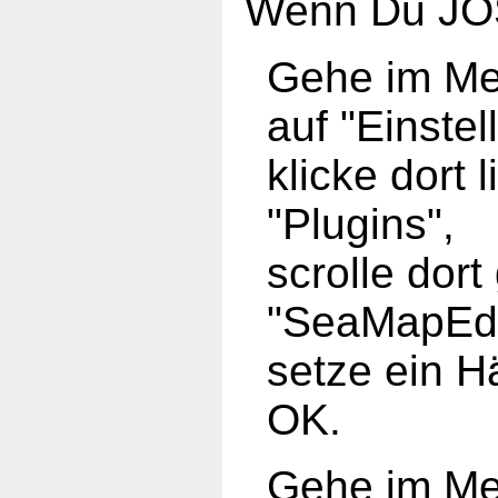
Wenn Du JOS
Gehe im Me
auf "Einstel
klicke dort 
"Plugins",
scrolle dor
"SeaMapEdi
setze ein H
OK.
Gehe im Me