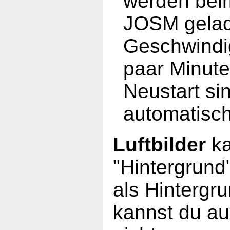
werden beim
JOSM gelad
Geschwindi
paar Minut
Neustart si
automatisch
Luftbilder
k
"Hintergrund"
als Hintergr
kannst du au