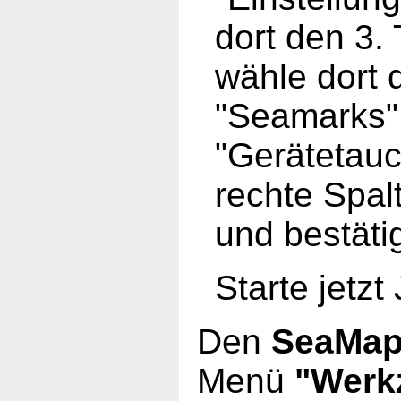
dort den 3.
wähle dort 
"Seamarks"
"Gerätetauc
rechte Spal
und bestäti
Starte jetz
Den
SeaMap
Menü
"Werk