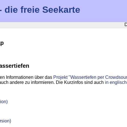
die freie Seekarte
D
ap
assertiefen
ten Informationen über das
Projekt "Wassertiefen per Crowdsour
auch andere zu informieren. Die Kurzinfos sind auch
in englisc
ion)
rsion)