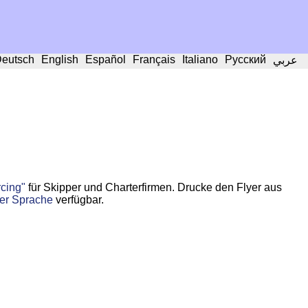
eutsch
English
Español
Français
Italiano
Русский
عربي
cing"
für Skipper und Charterfirmen. Drucke den Flyer aus
her Sprache
verfügbar.