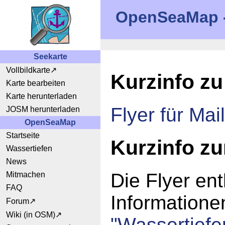
OpenSeaMap - 
Seekarte
Vollbildkarte
Kurzinfo z
Karte bearbeiten
Karte herunterladen
Flyer für Ma
JOSM herunterladen
OpenSeaMap
Startseite
Kurzinfo zu
Wassertiefen
News
Die Flyer ent
Mitmachen
FAQ
Informatione
Forum
Wiki (in OSM)
"Wassertiefe