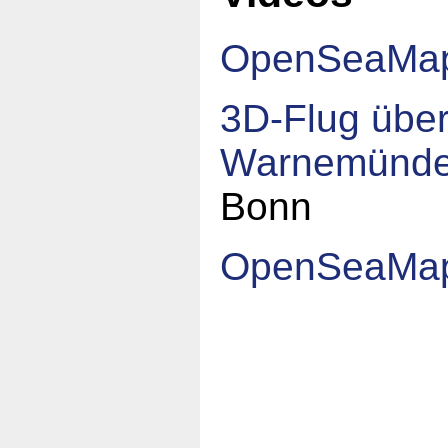
OpenSeaMap
3D-Flug übe
Warnemünd
Bonn
OpenSeaMa