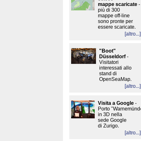
mappe scaricate
-
più di 300
mappe off-line
sono pronte per
essere scaricate.
[altro...]
"Boot"
Düsseldorf
-
Visitatori
interessati allo
stand di
OpenSeaMap.
[altro...]
Visita a Google
-
Porto "Warnemünd
in 3D nella
sede Google
di Zurigo.
[altro...]