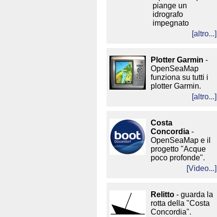
piange un
idrografo
impegnato
[altro...]
Plotter Garmin
-
OpenSeaMap
funziona su tutti i
plotter Garmin.
[altro...]
Costa
Concordia
-
OpenSeaMap e il
progetto "Acque
poco profonde".
[Video...]
Relitto
- guarda la
rotta della "Costa
Concordia".