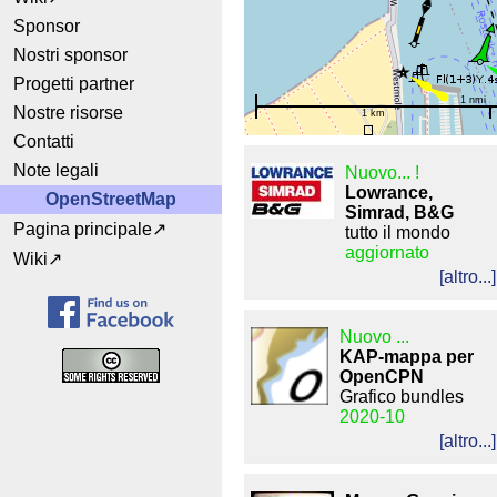
Sponsor
Nostri sponsor
Progetti partner
1 nmi
Nostre risorse
1 km
Contatti
Note legali
Nuovo... !
Lowrance,
OpenStreetMap
Simrad, B&G
Pagina principale
tutto il mondo
aggiornato
Wiki
[altro...]
Nuovo
...
KAP-mappa
per
OpenCPN
Grafico
bundles
2020-10
[
altro...]