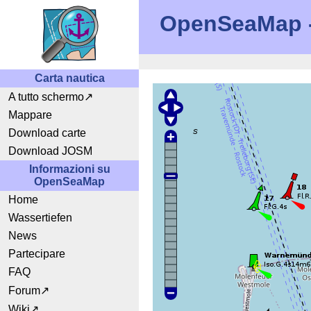
OpenSeaMap - 
Carta nautica
A tutto schermo
Mappare
Download carte
Download JOSM
Informazioni su
OpenSeaMap
Home
Wassertiefen
News
Partecipare
FAQ
Forum
Wiki