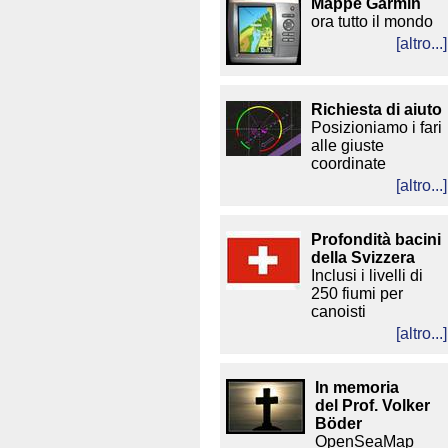
Mappe Garmin
ora tutto il mondo
[altro...]
Richiesta di aiuto
Posizioniamo i fari
alle giuste
coordinate
[altro...]
Profondità bacini
della Svizzera
Inclusi i livelli di
250 fiumi per
canoisti
[altro...]
In memoria
del Prof. Volker
Böder
OpenSeaMap