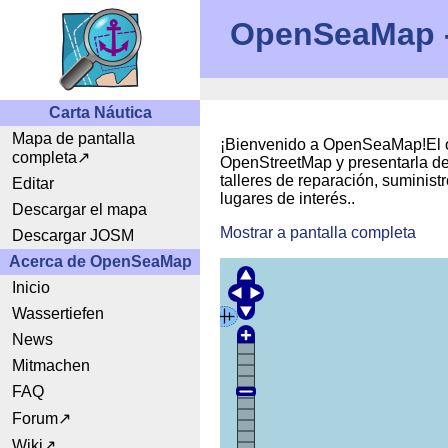
OpenSeaMap - 
Carta Náutica
Mapa de pantalla
¡Bienvenido a OpenSeaMap!El ob
completa
OpenStreetMap y presentarla de 
talleres de reparación, suminis
Editar
lugares de interés..
Descargar el mapa
Mostrar a pantalla completa
Descargar JOSM
Acerca de OpenSeaMap
Inicio
Wassertiefen
News
Mitmachen
FAQ
Forum
Wiki