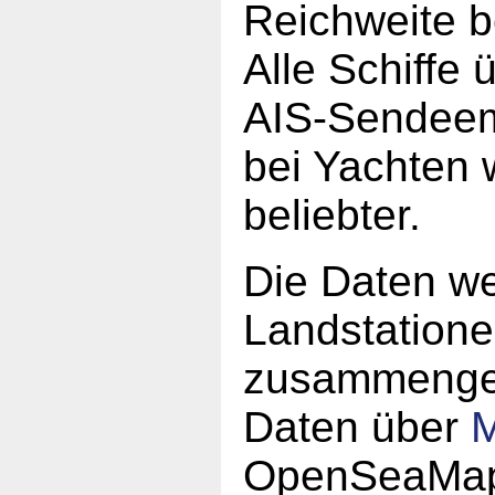
Reichweite b
Alle Schiffe
AIS-Sendeem
bei Yachten 
beliebter.
Die Daten w
Landstatione
zusammengefü
Daten über
M
OpenSeaMap 