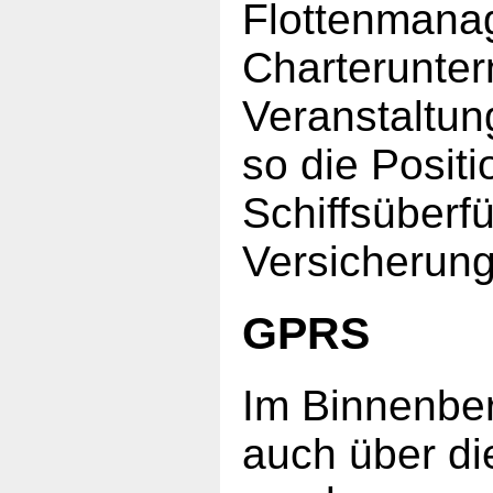
Flottenmana
Charterunte
Veranstaltun
so die Positi
Schiffsüberf
Versicherung 
GPRS
Im Binnenber
auch über di