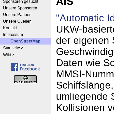
AIS
Sponsoren gesucht
Unsere Sponsoren
Unsere Partner
"Automatic I
Unsere Quellen
UKW-basiert
Kontakt
Impressum
der eigenen 
OpenStreetMap
Startseite
Geschwindigk
Wiki
Daten wie Sc
MMSI-Nummer,
Schiffslänge
umliegende S
Kollisionen 