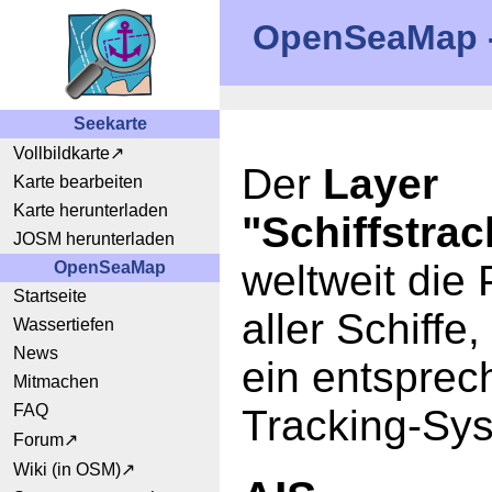
OpenSeaMap -
Seekarte
Vollbildkarte
Der
Layer
Karte bearbeiten
Karte herunterladen
"Schiffstrac
JOSM herunterladen
weltweit die 
OpenSeaMap
Startseite
aller Schiffe,
Wassertiefen
News
ein entspre
Mitmachen
FAQ
Tracking-Sy
Forum
Wiki (in OSM)