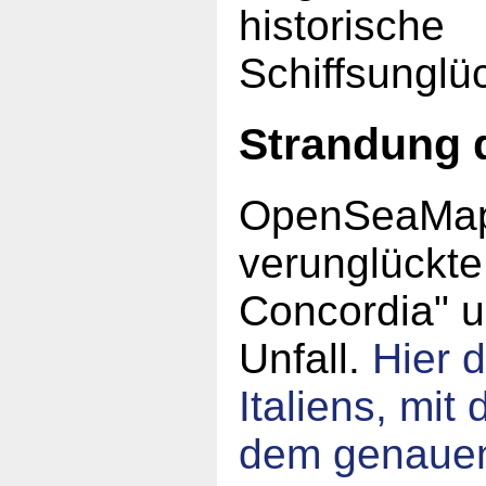
historische
Schiffsunglü
Strandung 
OpenSeaMap 
verunglückte
Concordia" 
Unfall.
Hier d
Italiens, mi
dem genauen 