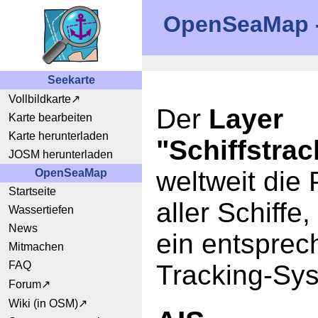
OpenSeaMap - 
Seekarte
Vollbildkarte
Der
Layer
Karte bearbeiten
Karte herunterladen
"Schiffstrac
JOSM herunterladen
weltweit die 
OpenSeaMap
Startseite
aller Schiffe,
Wassertiefen
News
ein entspre
Mitmachen
FAQ
Tracking-Sy
Forum
Wiki (in OSM)