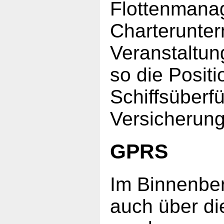
Flottenmana
Charterunte
Veranstaltun
so die Positi
Schiffsüberf
Versicherung 
GPRS
Im Binnenber
auch über di