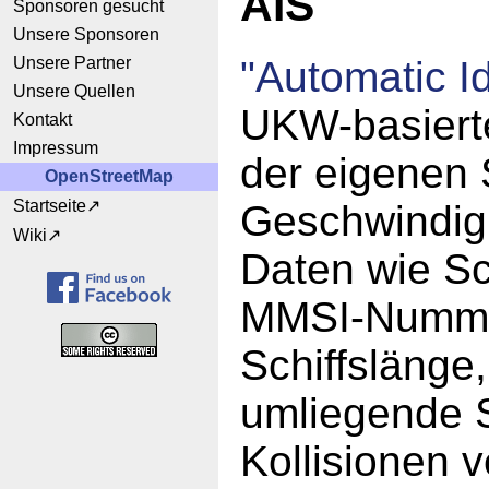
AIS
Sponsoren gesucht
Unsere Sponsoren
Unsere Partner
"Automatic I
Unsere Quellen
UKW-basiert
Kontakt
Impressum
der eigenen 
OpenStreetMap
Startseite
Geschwindigk
Wiki
Daten wie Sc
MMSI-Nummer,
Schiffslänge
umliegende S
Kollisionen 