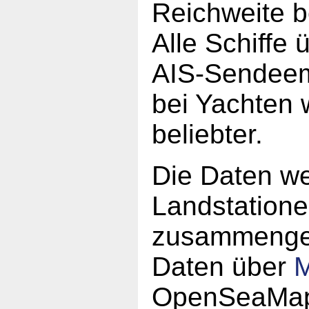
Reichweite b
Alle Schiffe
AIS-Sendeem
bei Yachten 
beliebter.
Die Daten w
Landstatione
zusammengefü
Daten über
M
OpenSeaMap 