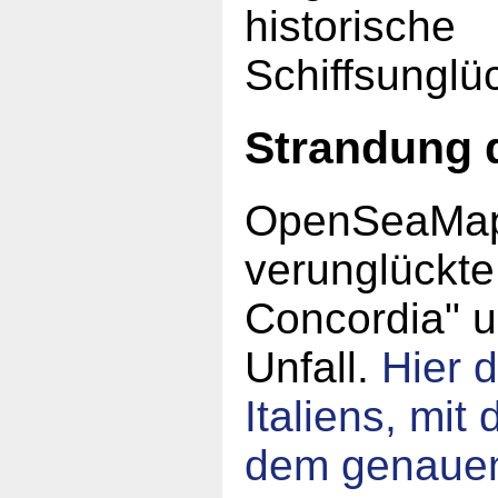
historische
Schiffsunglü
Strandung 
OpenSeaMap 
verunglückte
Concordia" 
Unfall.
Hier d
Italiens, mi
dem genauen 