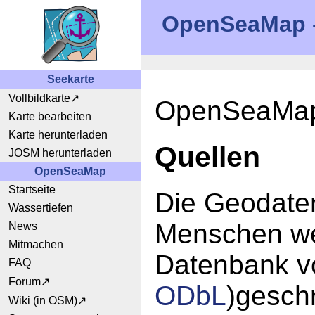
OpenSeaMap - 
Seekarte
Vollbildkarte
OpenSeaMap 
Karte bearbeiten
Karte herunterladen
Quellen
JOSM herunterladen
OpenSeaMap
Startseite
Die Geodate
Wassertiefen
Menschen wel
News
Mitmachen
Datenbank v
FAQ
Forum
ODbL
)gesch
Wiki (in OSM)