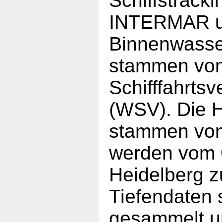
Schiffstrack
INTERMAR un
Binnenwasse
stammen von
Schifffahrts
(WSV). Die 
stammen vo
werden vom 
Heidelberg zu
Tiefendaten 
gesammelt un