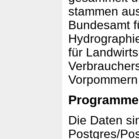
stammen aus
Bundesamt fü
Hydrographi
für Landwirt
Verbraucher
Vorpommern (o
Programme
Die Daten si
Postgres/Po