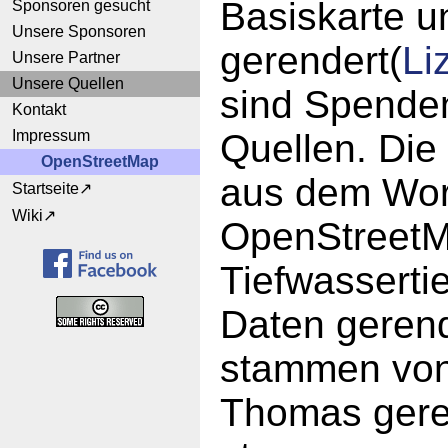
Basiskarte u
Sponsoren gesucht
Unsere Sponsoren
gerendert(
Li
Unsere Partner
Unsere Quellen
sind Spende
Kontakt
Impressum
Quellen. Die
OpenStreetMap
aus dem Worl
Startseite
Wiki
OpenStreetM
Tiefwassert
Daten gerend
stammen von
Thomas geren