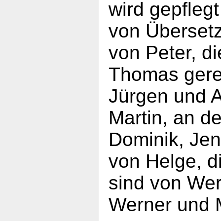
wird gepfleg
von Überset
von Peter, d
Thomas geren
Jürgen und A
Martin, an d
Dominik, Jen
von Helge, d
sind von Wern
Werner und 