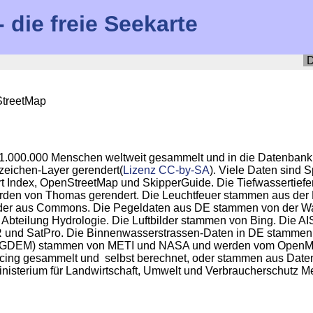
die freie Seekarte
D
StreetMap
1.000.000 Menschen weltweit gesammelt und in die Datenbank
zeichen-Layer gerendert(
Lizenz CC-by-SA
). Viele Daten sind 
t Index, OpenStreetMap und SkipperGuide. Die Tiefwassertief
en von Thomas gerendert. Die Leuchtfeuer stammen aus der Li
lder aus Commons. Die Pegeldaten aus DE stammen von der Wa
bteilung Hydrologie. Die Luftbilder stammen von Bing. Die AIS
d SatPro. Die Binnenwasserstrassen-Daten in DE stammen vo
GDEM) stammen von METI und NASA und werden vom OpenMapSur
cing gesammelt und selbst berechnet, oder stammen aus Daten
isterium für Landwirtschaft, Umwelt und Verbraucherschutz Me