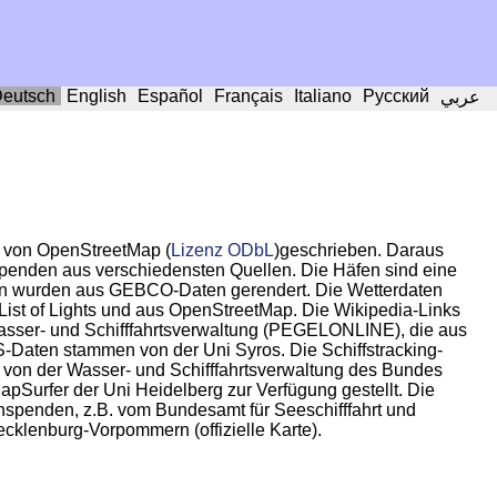
eutsch
English
Español
Français
Italiano
Русский
عربي
 von OpenStreetMap (
Lizenz ODbL
)geschrieben. Daraus
Spenden aus verschiedensten Quellen. Die Häfen sind eine
en wurden aus GEBCO-Daten gerendert. Die Wetterdaten
st of Lights und aus OpenStreetMap. Die Wikipedia-Links
sser- und Schifffahrtsverwaltung (PEGELONLINE), die aus
-Daten stammen von der Uni Syros. Die Schiffstracking-
n der Wasser- und Schifffahrtsverwaltung des Bundes
fer der Uni Heidelberg zur Verfügung gestellt. Die
spenden, z.B. vom Bundesamt für Seeschifffahrt und
cklenburg-Vorpommern (offizielle Karte).