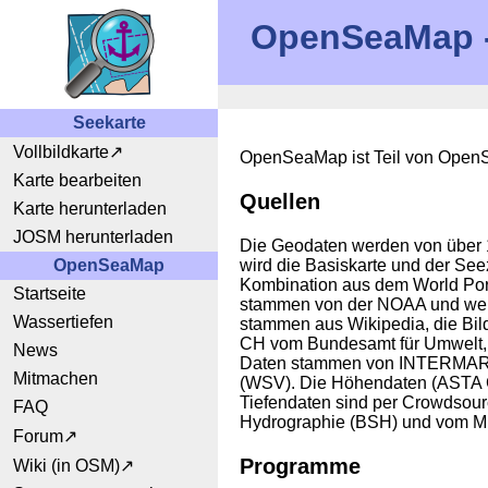
OpenSeaMap - 
Seekarte
Vollbildkarte
OpenSeaMap ist Teil von Open
Karte bearbeiten
Quellen
Karte herunterladen
JOSM herunterladen
Die Geodaten werden von über 
OpenSeaMap
wird die Basiskarte und der See
Kombination aus dem World Por
Startseite
stammen von der NOAA und werd
Wassertiefen
stammen aus Wikipedia, die Bi
CH vom Bundesamt für Umwelt, A
News
Daten stammen von INTERMAR un
Mitmachen
(WSV). Die Höhendaten (ASTA 
Tiefendaten sind per Crowdsour
FAQ
Hydrographie (BSH) und vom Min
Forum
Programme
Wiki (in OSM)