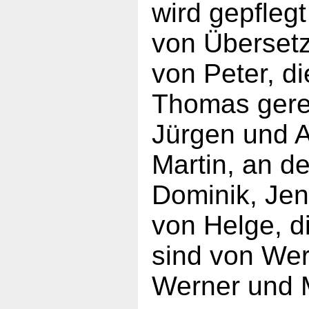
wird gepfleg
von Überset
von Peter, d
Thomas geren
Jürgen und A
Martin, an d
Dominik, Jen
von Helge, d
sind von Wern
Werner und 