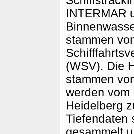
Schiffstrack
INTERMAR un
Binnenwasse
stammen von
Schifffahrts
(WSV). Die 
stammen vo
werden vom 
Heidelberg zu
Tiefendaten 
gesammelt un