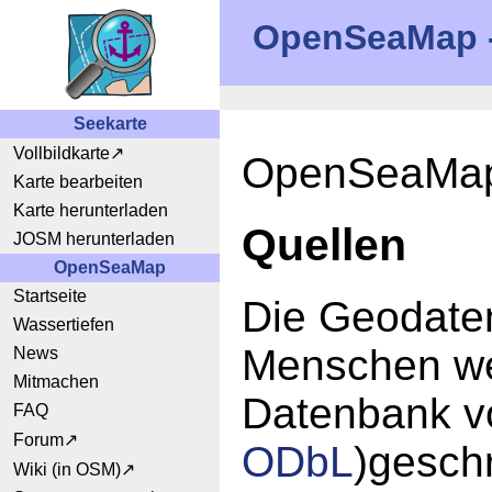
OpenSeaMap - 
Seekarte
Vollbildkarte
OpenSeaMap 
Karte bearbeiten
Karte herunterladen
Quellen
JOSM herunterladen
OpenSeaMap
Startseite
Die Geodate
Wassertiefen
Menschen wel
News
Mitmachen
Datenbank v
FAQ
Forum
ODbL
)gesch
Wiki (in OSM)