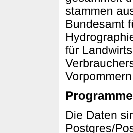
stammen aus
Bundesamt fü
Hydrographi
für Landwirt
Verbraucher
Vorpommern (o
Programme
Die Daten si
Postgres/Po