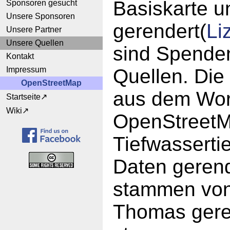
Basiskarte u
Sponsoren gesucht
Unsere Sponsoren
gerendert(
Li
Unsere Partner
Unsere Quellen
sind Spende
Kontakt
Impressum
Quellen. Die
OpenStreetMap
aus dem Worl
Startseite
Wiki
OpenStreetM
Tiefwassert
Daten gerend
stammen von
Thomas geren