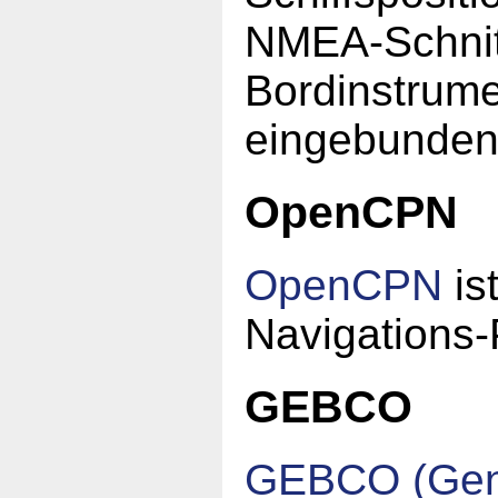
NMEA-Schnit
Bordinstrume
eingebunden
OpenCPN
OpenCPN
is
Navigations
GEBCO
GEBCO (Gener