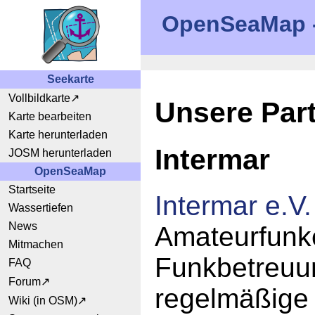
OpenSeaMap - 
Seekarte
Vollbildkarte
Unsere Par
Karte bearbeiten
Karte herunterladen
Intermar
JOSM herunterladen
OpenSeaMap
Startseite
Intermar e.V.
Wassertiefen
News
Amateurfunke
Mitmachen
Funkbetreuun
FAQ
Forum
regelmäßige 
Wiki (in OSM)