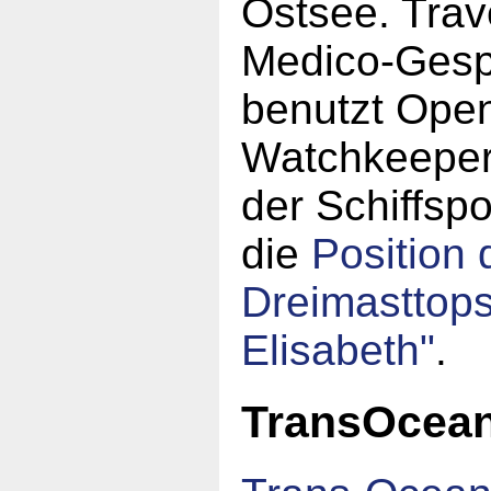
Ostsee. Trav
Medico-Gesp
benutzt Ope
Watchkeeper
der Schiffspo
die
Position 
Dreimasttop
Elisabeth"
.
TransOcea