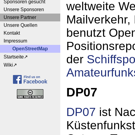
Sponsoren gesucht
weltweite We
Unsere Sponsoren
Mailverkehr,
Unsere Partner
Unsere Quellen
benutzt Ope
Kontakt
Impressum
Positionsrep
OpenStreetMap
der
Schiffspo
Startseite
Wiki
Amateurfunks
DP07
DP07
ist Na
Küstenfunkst