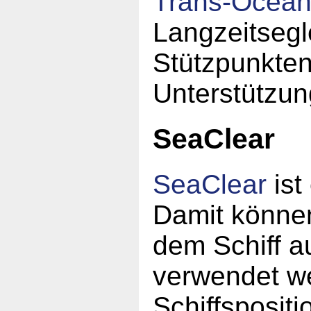
Trans-Ocea
Langzeitsegl
Stützpunkten
Unterstützun
SeaClear
SeaClear
ist
Damit könne
dem Schiff a
verwendet w
Schiffspositi