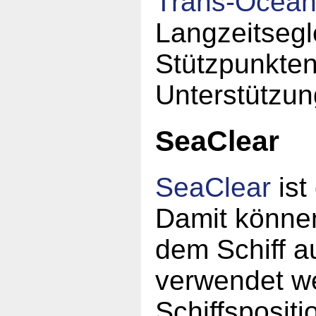
Trans-Ocea
Langzeitsegl
Stützpunkten
Unterstützun
SeaClear
SeaClear
ist
Damit könne
dem Schiff a
verwendet w
Schiffspositi