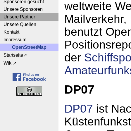
Sponsoren gesucht
weltweite We
Unsere Sponsoren
Mailverkehr,
Unsere Partner
Unsere Quellen
benutzt Ope
Kontakt
Impressum
Positionsrep
OpenStreetMap
der
Schiffspo
Startseite
Wiki
Amateurfunks
DP07
DP07
ist Na
Küstenfunkst