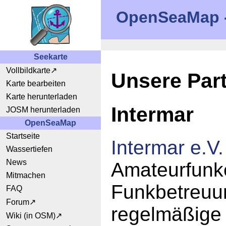
OpenSeaMap - 
Seekarte
Vollbildkarte
Unsere Par
Karte bearbeiten
Karte herunterladen
Intermar
JOSM herunterladen
OpenSeaMap
Startseite
Intermar e.V.
Wassertiefen
News
Amateurfunke
Mitmachen
Funkbetreuun
FAQ
Forum
regelmäßige 
Wiki (in OSM)