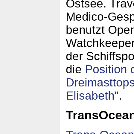
Ostsee. Trav
Medico-Gesp
benutzt Ope
Watchkeeper
der Schiffspo
die
Position 
Dreimasttop
Elisabeth"
.
TransOcea