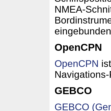
NMEA-Schnit
Bordinstrume
eingebunden
OpenCPN
OpenCPN
is
Navigations
GEBCO
GEBCO (Gener