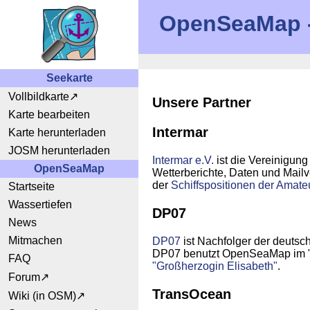
OpenSeaMap - 
Seekarte
Vollbildkarte
Unsere Partner
Karte bearbeiten
Intermar
Karte herunterladen
JOSM herunterladen
Intermar e.V.
ist die Vereinigun
OpenSeaMap
Wetterberichte, Daten und Mail
der
Schiffspositionen der Amate
Startseite
Wassertiefen
DP07
News
Mitmachen
DP07
ist Nachfolger der deuts
DP07 benutzt OpenSeaMap im "AI
FAQ
"Großherzogin Elisabeth"
.
Forum
TransOcean
Wiki (in OSM)