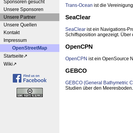
Sponsoren gesucht
Trans-Ocean
ist die Vereinigun
Unsere Sponsoren
SeaClear
Unsere Partner
Unsere Quellen
SeaClear
ist ein Navigations-
Kontakt
Schiffsposition angezeigt. Übe
Impressum
OpenCPN
OpenStreetMap
Startseite
OpenCPN
ist ein OpenSource 
Wiki
GEBCO
GEBCO (General Bathymetric Ch
Studien über den Meeresboden. 