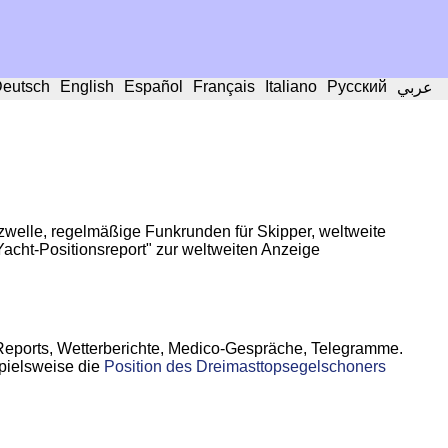
eutsch
English
Español
Français
Italiano
Русский
عربي
zwelle, regelmäßige Funkrunden für Skipper, weltweite
acht-Positionsreport" zur weltweiten Anzeige
Reports, Wetterberichte, Medico-Gespräche, Telegramme.
pielsweise die
Position des Dreimasttopsegelschoners