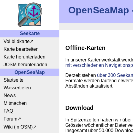
OpenSeaMap - 
Seekarte
Vollbildkarte
Offline-Karten
Karte bearbeiten
Karte herunterladen
In unserer Kartenwerkstatt werde
JOSM herunterladen
mit verschiedenen Navigation
OpenSeaMap
Derzeit stehen
über 300 Seekar
Startseite
Formate werden laufend erweiter
Abständen aktualisiert.
Wassertiefen
News
Mitmachen
Download
FAQ
Forum
In Spitzenzeiten haben wir übe
Grösster wöchentlicher Datenv
Wiki (in OSM)
Insgesamt über 50.000 Downloa