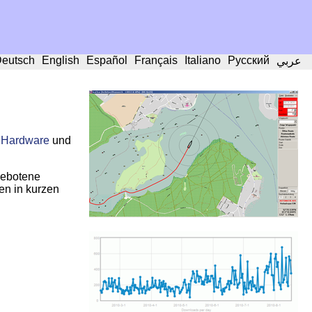
eutsch
English
Español
Français
Italiano
Русский
عربي
r Hardware
und
gebotene
en in kurzen