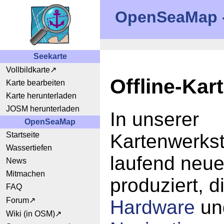
OpenSeaMap -
Seekarte
Vollbildkarte
Offline-Kar
Karte bearbeiten
Karte herunterladen
JOSM herunterladen
In unserer
OpenSeaMap
Startseite
Kartenwerkst
Wassertiefen
laufend neue
News
Mitmachen
produziert, d
FAQ
Forum
Hardware
u
Wiki (in OSM)