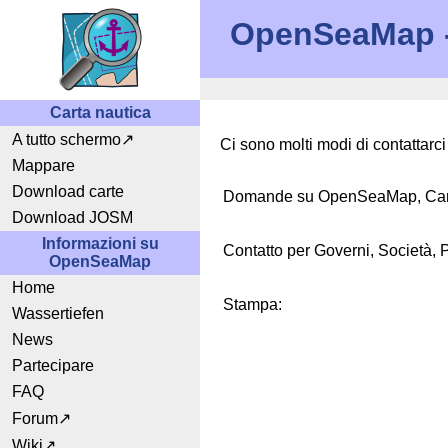
OpenSeaMap - 
Carta nautica
A tutto schermo
Ci sono molti modi di contattarci
Mappare
Download carte
Domande su OpenSeaMap, Carte
Download JOSM
Informazioni su
Contatto per Governi, Società, 
OpenSeaMap
Home
Stampa:
Wassertiefen
News
Partecipare
FAQ
Forum
Wiki