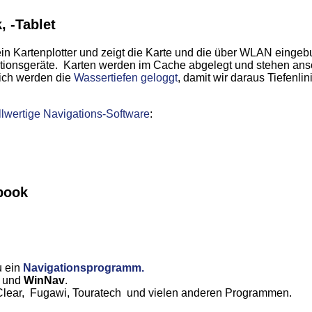
 -Tablet
ein Kartenplotter und zeigt die Karte und die über WLAN eing
ionsgeräte. Karten werden im Cache abgelegt und stehen ans
lich werden die
Wassertiefen geloggt
, damit wir daraus Tiefenlin
llwertige Navigations-Software
:
book
n
u ein
Navigationsprogramm.
N
und
WinNav
.
aClear, Fugawi, Touratech und vielen anderen Programmen.