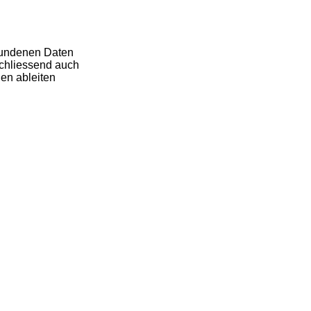
ebundenen Daten
chliessend auch
ien ableiten