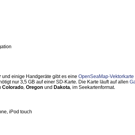
ation
r
und einige Handgeräte gibt es eine
OpenSeaMap-Vektorkarte
igt nur 3,5 GB auf einer SD-Karte. Die Karte läuft auf allen
Ga
m
Colorado
,
Oregon
und
Dakota
,
im Seekartenformat.
one, iPod touch