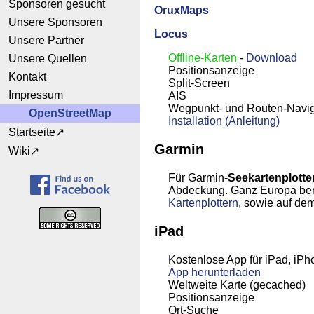
Sponsoren gesucht
OruxMaps
Unsere Sponsoren
Locus
Unsere Partner
Offline-Karten
-
Download
Unsere Quellen
Positionsanzeige
Kontakt
Split-Screen
Impressum
AIS
Wegpunkt- und Routen-Navig
OpenStreetMap
Installation (Anleitung)
Startseite
Garmin
Wiki
Für Garmin-
Seekartenplotte
Abdeckung. Ganz Europa benöt
Kartenplottern
, sowie auf de
iPad
Kostenlose App für iPad, iPh
App
herunterladen
Weltweite Karte (gecached)
Positionsanzeige
Ort-Suche