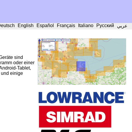
eutsch
English
Español
Français
Italiano
Русский
عربي
Geräte sind
gramm oder einer
ndroid-Tablet,
 und einige