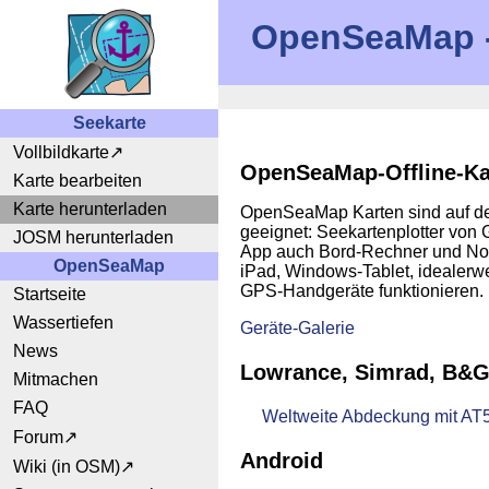
OpenSeaMap - 
Seekarte
Vollbildkarte
OpenSeaMap-Offline-K
Karte bearbeiten
Karte herunterladen
OpenSeaMap Karten sind auf de
geeignet: Seekartenplotter von
JOSM herunterladen
App auch Bord-Rechner und Note
OpenSeaMap
iPad, Windows-Tablet, idealerw
GPS-Handgeräte funktionieren.
Startseite
Wassertiefen
Geräte-Galerie
News
Lowrance, Simrad, B&
Mitmachen
FAQ
Weltweite Abdeckung mit AT
Forum
Android
Wiki (in OSM)