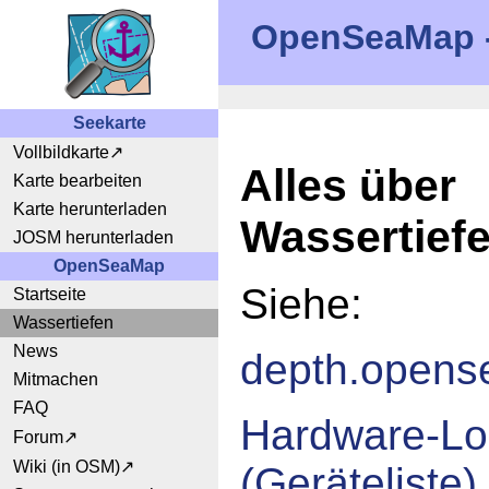
OpenSeaMap - 
Seekarte
Vollbildkarte
Alles über
Karte bearbeiten
Karte herunterladen
Wassertief
JOSM herunterladen
OpenSeaMap
Siehe:
Startseite
Wassertiefen
News
depth.opens
Mitmachen
FAQ
Hardware-Lo
Forum
Wiki (in OSM)
(Geräteliste)