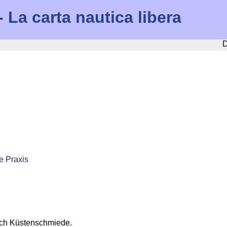
La carta nautica libera
D
ie Praxis
rch Küstenschmiede.