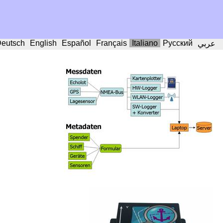
eutsch
English
Español
Français
Italiano
Русский
عربي