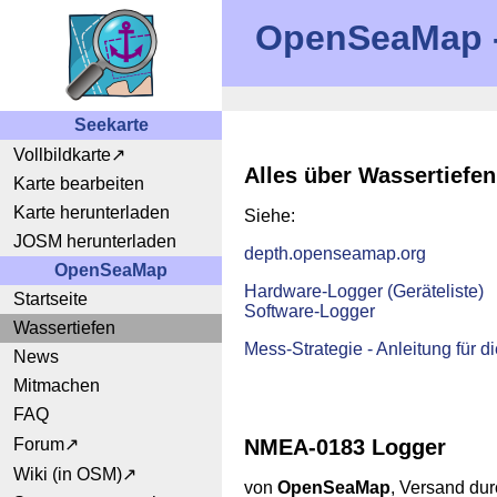
OpenSeaMap - 
Seekarte
Vollbildkarte
Alles über Wassertiefen
Karte bearbeiten
Karte herunterladen
Siehe:
JOSM herunterladen
depth.openseamap.org
OpenSeaMap
Hardware-Logger (Geräteliste)
Startseite
Software-Logger
Wassertiefen
Mess-Strategie - Anleitung für d
News
Mitmachen
FAQ
NMEA-0183 Logger
Forum
Wiki (in OSM)
von
OpenSeaMap
, Versand du