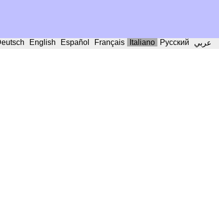
eutsch
English
Español
Français
Italiano
Русский
عربي