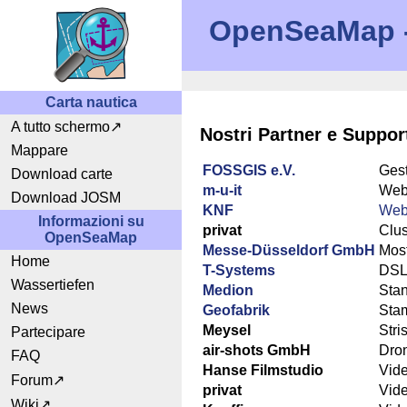
OpenSeaMap - 
Carta nautica
A tutto schermo
Nostri Partner e Suppor
Mappare
FOSSGIS e.V.
Gest
Download carte
m-u-it
Web
Download JOSM
KNF
Web-
Informazioni su
privat
Clus
OpenSeaMap
Messe-Düsseldorf GmbH
Mos
Home
T-Systems
DS
Wassertiefen
Medion
Stan
News
Geofabrik
Stam
Meysel
Stri
Partecipare
air-shots GmbH
Dron
FAQ
Hanse Filmstudio
Vid
Forum
privat
Vid
Wiki