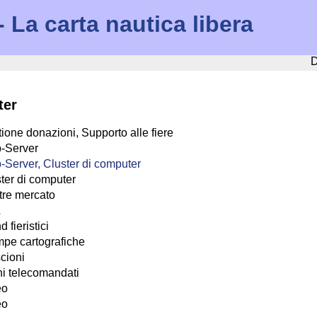
La carta nautica libera
D
ter
ione donazioni, Supporto alle fiere
-Server
Server, Cluster di computer
ter di computer
tre mercato
L
d fieristici
pe cartografiche
scioni
i telecomandati
eo
eo