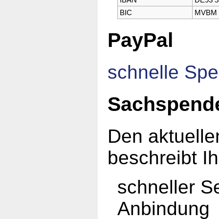
BIC
MVBM 
PayPal
schnelle Sp
Sachspend
Den aktuell
beschreibt I
schneller S
Anbindung