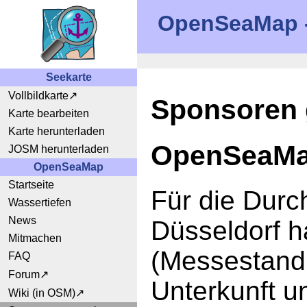
OpenSeaMap - 
Seekarte
Vollbildkarte
Sponsoren 
Karte bearbeiten
Karte herunterladen
OpenSeaMap
JOSM herunterladen
OpenSeaMap
Startseite
Für die Durc
Wassertiefen
News
Düsseldorf h
Mitmachen
(Messestand
FAQ
Forum
Unterkunft u
Wiki (in OSM)