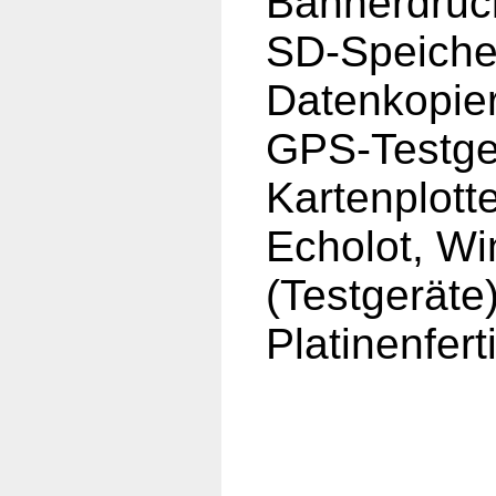
Bannerdruc
SD-Speiche
Datenkopie
GPS-Testge
Kartenplott
Echolot, Wi
(Testgeräte
Platinenfer