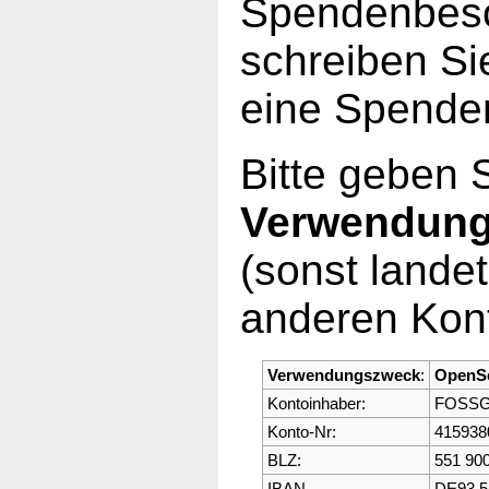
Spendenbesc
schreiben Si
eine Spende
Bitte geben 
Verwendun
(sonst lande
anderen Kont
Verwendungszweck
:
OpenS
Kontoinhaber:
FOSSGI
Konto-Nr:
415938
BLZ:
551 900
IBAN
DE93 5