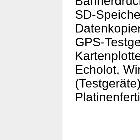
Bannerdruc
SD-Speiche
Datenkopie
GPS-Testge
Kartenplott
Echolot, Wi
(Testgeräte
Platinenfer