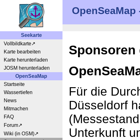
OpenSeaMap - 
Seekarte
Vollbildkarte
Sponsoren 
Karte bearbeiten
Karte herunterladen
OpenSeaMap
JOSM herunterladen
OpenSeaMap
Startseite
Für die Durc
Wassertiefen
News
Düsseldorf h
Mitmachen
(Messestand
FAQ
Forum
Unterkunft u
Wiki (in OSM)