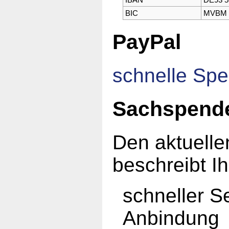
BIC
MVBM 
PayPal
schnelle Sp
Sachspend
Den aktuell
beschreibt I
schneller S
Anbindung