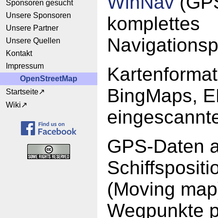
WinNav
(GPS
Sponsoren gesucht
Unsere Sponsoren
komplettes
Unsere Partner
Navigations
Unsere Quellen
Kontakt
Impressum
Kartenforma
OpenStreetMap
BingMaps, E
Startseite
Wiki
eingescannte
GPS-Daten a
Schiffspositi
(Moving map
Wegpunkte p