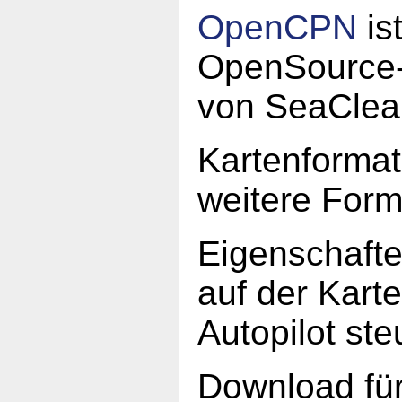
OpenCPN
ist
OpenSource-
von SeaClea
Kartenforma
weitere For
Eigenschaften
auf der Kart
Autopilot st
Download fü