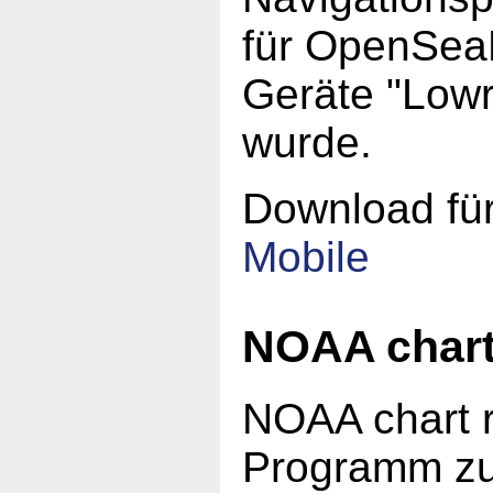
für OpenSea
Geräte "Low
wurde.
Download fü
Mobile
NOAA chart
NOAA chart re
Programm zu