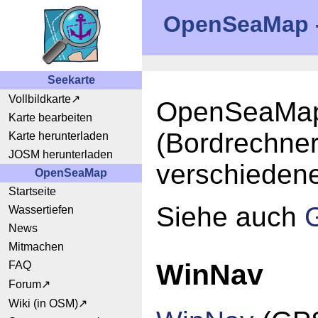
OpenSeaMap - 
Seekarte
Vollbildkarte
OpenSeaMap 
Karte bearbeiten
(Bordrechner
Karte herunterladen
JOSM herunterladen
verschieden
OpenSeaMap
Startseite
Siehe auch
G
Wassertiefen
News
Mitmachen
WinNav
FAQ
Forum
Wiki (in OSM)