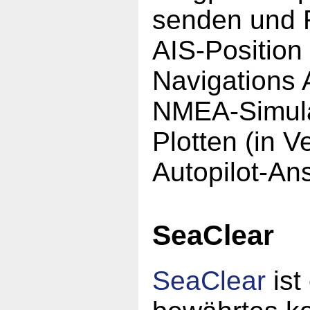
senden und R
AIS-Position
Navigations 
NMEA-Simula
Plotten (in 
Autopilot-An
SeaClear
SeaClear
ist