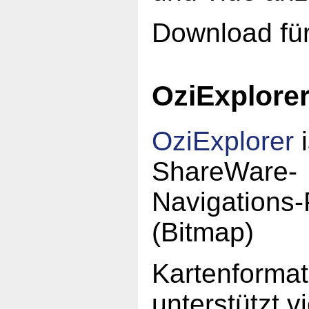
Download fü
OziExplore
OziExplorer
i
ShareWare-
Navigations
(Bitmap)
Kartenforma
unterstützt 