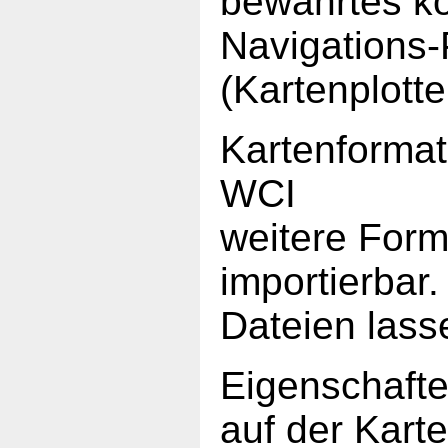
bewährtes k
Navigations
(Kartenplotte
Kartenforma
WCI
weitere Form
importierbar.
Dateien lass
Eigenschaften
auf der Kart