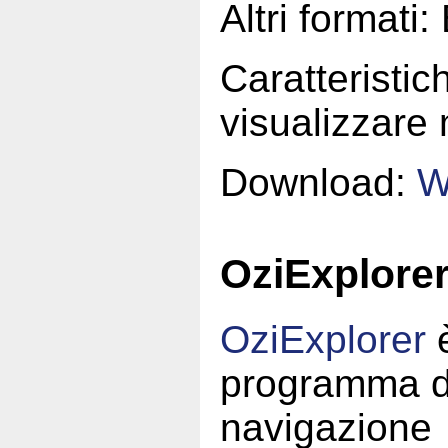
Altri formati
Caratteristich
visualizzare
Download:
W
OziExplore
OziExplorer
è
programma d
navigazione