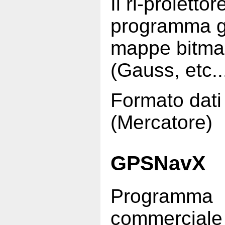
Il ri-proiett
programma gr
mappe bitmap 
(Gauss, etc...
Formato dat
(Mercatore)
GPSNavX
Programma
commerciale