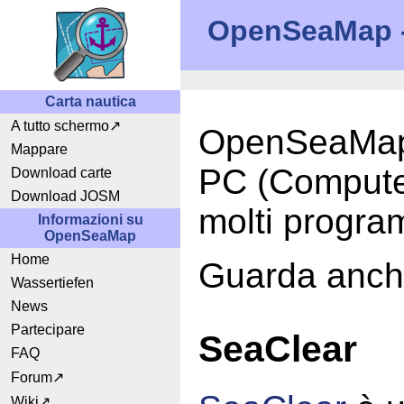
OpenSeaMap - 
Carta nautica
A tutto schermo
OpenSeaMap p
Mappare
PC (Compute
Download carte
Download JOSM
molti progra
Informazioni su
OpenSeaMap
Home
Guarda anch
Wassertiefen
News
Partecipare
SeaClear
FAQ
Forum
Wiki