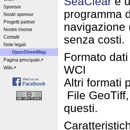
SeaClear
è u
Sponsor
programma d
Nostri sponsor
Progetti partner
navigazione (
Nostre risorse
senza costi.
Contatti
Note legali
OpenStreetMap
Formato dat
Pagina principale
WCI
Wiki
Altri formati
File GeoTiff,
questi.
Caratteristich