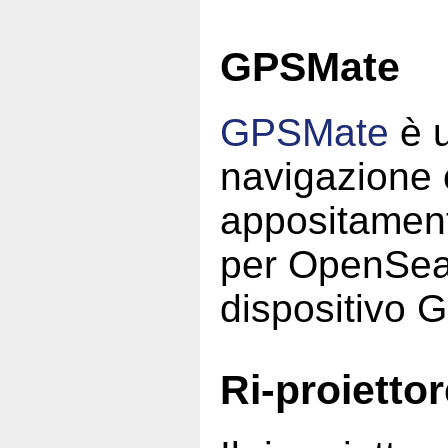
GPSMate
GPSMate
è 
navigazione
appositament
per OpenSea
dispositivo 
Ri-proiett