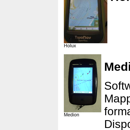
Holux
Med
Soft
Mappe
form
Medion
Dispo