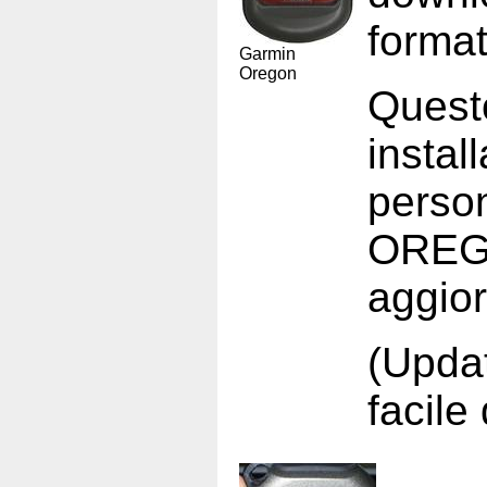
forma
Garmin
Oregon
Quest
insta
perso
OREGO
aggio
(Updat
facile