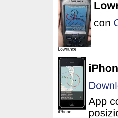
Low
con
Lowrance
iPho
Downl
App co
posiz
iPhone