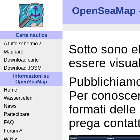
OpenSeaMap - 
Carta nautica
A tutto schermo
Sotto sono el
Mappare
essere visua
Download carte
Download JOSM
Informazioni su
Pubblichiamo
OpenSeaMap
Home
Per conoscer
Wassertiefen
formati delle 
News
Partecipare
prega contat
FAQ
Forum
Wiki