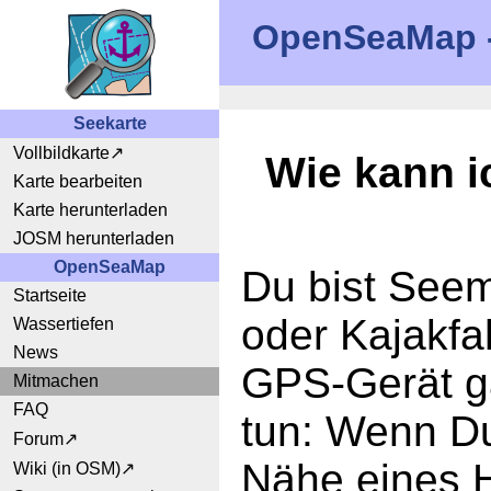
OpenSeaMap - 
Seekarte
Vollbildkarte
Wie kann 
Karte bearbeiten
Karte herunterladen
JOSM herunterladen
OpenSeaMap
Du bist Seem
Startseite
oder Kajakfa
Wassertiefen
News
GPS-Gerät g
Mitmachen
FAQ
tun: Wenn Du
Forum
Nähe eines H
Wiki (in OSM)