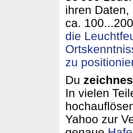
ihren Daten, 
ca. 100...20
die Leuchtfe
Ortskenntnis
zu positionie
Du
zeichnes
In vielen Tei
hochauflösen
Yahoo zur V
genaue
Hafe