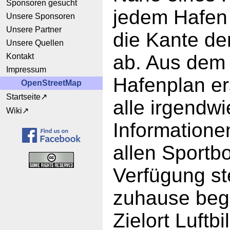
Sponsoren gesucht
jedem Hafen
Unsere Sponsoren
Unsere Partner
die Kante de
Unsere Quellen
ab. Aus dem 
Kontakt
Impressum
Hafenplan er
OpenStreetMap
Startseite
alle irgendwi
Wiki
Informatione
allen Sportb
Verfügung s
zuhause beg
Zielort Luftb