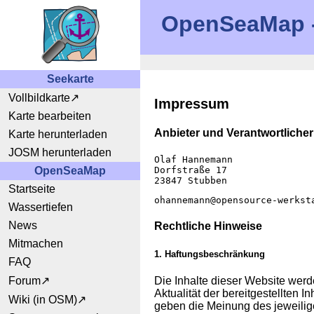
OpenSeaMap - 
Seekarte
Vollbildkarte
Impressum
Karte bearbeiten
Anbieter und Verantwortliche
Karte herunterladen
JOSM herunterladen
Olaf Hannemann
OpenSeaMap
Dorfstraße 17
23847 Stubben
Startseite
ohannemann@opensource-werkst
Wassertiefen
News
Rechtliche Hinweise
Mitmachen
1. Haftungsbeschränkung
FAQ
Die Inhalte dieser Website werde
Forum
Aktualität der bereitgestellten 
Wiki (in OSM)
geben die Meinung des jeweilig