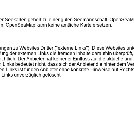
her Seekarten gehört zu einer guten Seemannschaft. OpenSeaMa
n. OpenSeaMap kann keine amtliche Karte ersetzen.
ngen zu Websites Dritter ("externe Links"). Diese Websites unte
fung der externen Links die fremden Inhalte daraufhin überprüf
htlich. Der Anbieter hat keinerlei Einfluss auf die aktuelle und
 Links bedeutet nicht, dass sich der Anbieter die hinter dem Ve
nen Links ist für den Anbieter ohne konkrete Hinweise auf Rech
 Links unverzüglich gelöscht.