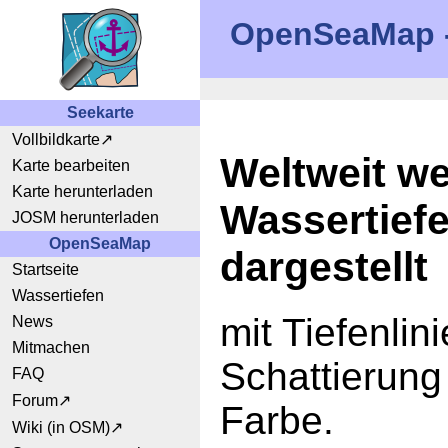
OpenSeaMap - 
Seekarte
Vollbildkarte
Weltweit w
Karte bearbeiten
Karte herunterladen
Wassertief
JOSM herunterladen
OpenSeaMap
dargestellt
Startseite
Wassertiefen
mit Tiefenlini
News
Mitmachen
Schattierung
FAQ
Forum
Farbe.
Wiki (in OSM)