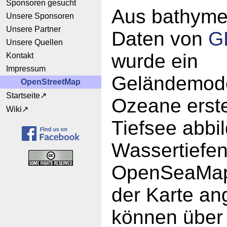
Sponsoren gesucht
Aus bathyme
Unsere Sponsoren
Unsere Partner
Daten von
G
Unsere Quellen
wurde ein
Kontakt
Impressum
Geländemode
OpenStreetMap
Startseite
Ozeane erstel
Wiki
Tiefsee abbil
Wassertiefen
OpenSeaMap 
der Karte an
können über