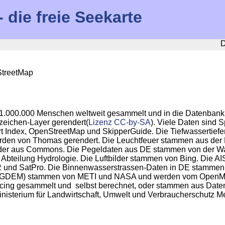
die freie Seekarte
D
StreetMap
1.000.000 Menschen weltweit gesammelt und in die Datenbank
zeichen-Layer gerendert(
Lizenz CC-by-SA
). Viele Daten sind 
t Index, OpenStreetMap und SkipperGuide. Die Tiefwassertief
en von Thomas gerendert. Die Leuchtfeuer stammen aus der Li
lder aus Commons. Die Pegeldaten aus DE stammen von der Wa
bteilung Hydrologie. Die Luftbilder stammen von Bing. Die AIS
d SatPro. Die Binnenwasserstrassen-Daten in DE stammen vo
GDEM) stammen von METI und NASA und werden vom OpenMapSur
cing gesammelt und selbst berechnet, oder stammen aus Daten
isterium für Landwirtschaft, Umwelt und Verbraucherschutz Me