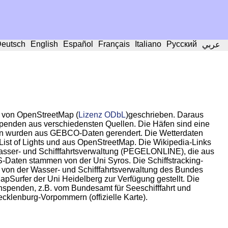
eutsch
English
Español
Français
Italiano
Русский
عربي
 von OpenStreetMap (
Lizenz ODbL
)geschrieben. Daraus
Spenden aus verschiedensten Quellen. Die Häfen sind eine
en wurden aus GEBCO-Daten gerendert. Die Wetterdaten
st of Lights und aus OpenStreetMap. Die Wikipedia-Links
sser- und Schifffahrtsverwaltung (PEGELONLINE), die aus
-Daten stammen von der Uni Syros. Die Schiffstracking-
n der Wasser- und Schifffahrtsverwaltung des Bundes
fer der Uni Heidelberg zur Verfügung gestellt. Die
spenden, z.B. vom Bundesamt für Seeschifffahrt und
cklenburg-Vorpommern (offizielle Karte).