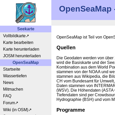
OpenSeaMap - 
Seekarte
Vollbildkarte
OpenSeaMap ist Teil von Open
Karte bearbeiten
Quellen
Karte herunterladen
JOSM herunterladen
Die Geodaten werden von über 
OpenSeaMap
wird die Basiskarte und der See
Kombination aus dem World Por
Startseite
stammen von der NOAA und werd
Wassertiefen
stammen aus Wikipedia, die Bi
CH vom Bundesamt für Umwelt, A
News
Daten stammen von INTERMAR un
Mitmachen
(WSV). Die Höhendaten (ASTA 
Tiefendaten sind per Crowdsour
FAQ
Hydrographie (BSH) und vom Min
Forum
Programme
Wiki (in OSM)