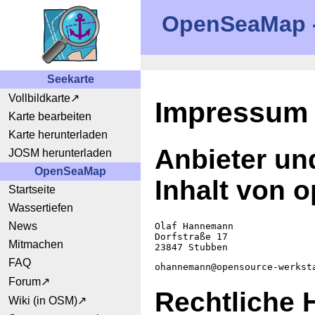
OpenSeaMap - 
Seekarte
Vollbildkarte
Impressum
Karte bearbeiten
Karte herunterladen
Anbieter un
JOSM herunterladen
OpenSeaMap
Inhalt von 
Startseite
Wassertiefen
News
Olaf Hannemann
Dorfstraße 17
Mitmachen
23847 Stubben
FAQ
ohannemann@opensource-werkst
Forum
Rechtliche 
Wiki (in OSM)