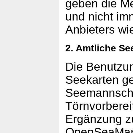
geben die Me
und nicht im
Anbieters wi
2. Amtliche Se
Die Benutzun
Seekarten ge
Seemannscha
Törnvorberei
Ergänzung z
OpenSeaMap 