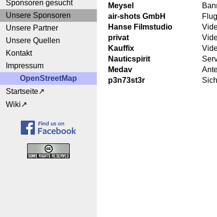
Sponsoren gesucht
Meysel
Ban
Unsere Sponsoren
air-shots GmbH
Flu
Hanse Filmstudio
Vid
Unsere Partner
privat
Vid
Unsere Quellen
Kauffix
Vid
Kontakt
Nauticspirit
Ser
Impressum
Medav
Ant
OpenStreetMap
p3n73st3r
Sich
Startseite
Wiki