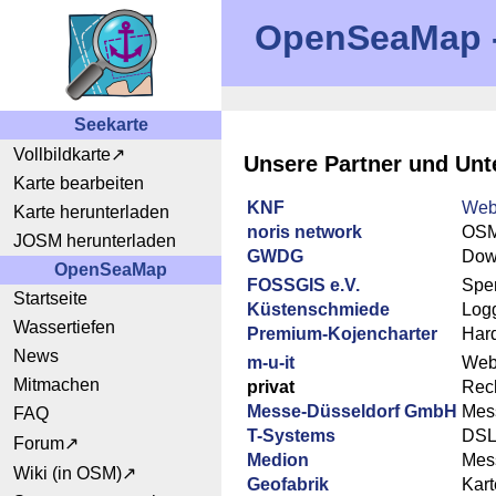
OpenSeaMap - 
Seekarte
Vollbildkarte
Unsere Partner und Unt
Karte bearbeiten
KNF
Web
Karte herunterladen
noris network
OSM
JOSM herunterladen
GWDG
Dow
OpenSeaMap
FOSSGIS e.V.
Spe
Startseite
Küstenschmiede
Logg
Wassertiefen
Premium-Kojencharter
Har
News
m-u-it
Web
Mitmachen
privat
Rec
Messe-Düsseldorf GmbH
Mess
FAQ
T-Systems
DS
Forum
Medion
Mes
Wiki (in OSM)
Geofabrik
Kar