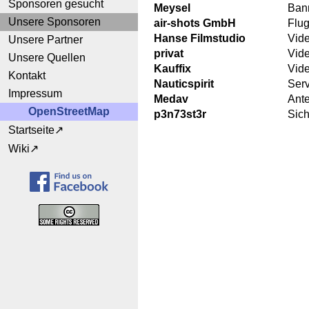
Sponsoren gesucht
Meysel
Ban
Unsere Sponsoren
air-shots GmbH
Flu
Hanse Filmstudio
Vid
Unsere Partner
privat
Vid
Unsere Quellen
Kauffix
Vid
Kontakt
Nauticspirit
Ser
Impressum
Medav
Ant
OpenStreetMap
p3n73st3r
Sich
Startseite
Wiki