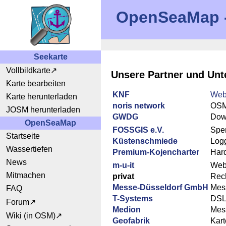
OpenSeaMap - 
Seekarte
Vollbildkarte
Unsere Partner und Unt
Karte bearbeiten
KNF
Web
Karte herunterladen
noris network
OSM
JOSM herunterladen
GWDG
Dow
OpenSeaMap
FOSSGIS e.V.
Spe
Startseite
Küstenschmiede
Logg
Wassertiefen
Premium-Kojencharter
Har
News
m-u-it
Web
Mitmachen
privat
Rec
Messe-Düsseldorf GmbH
Mess
FAQ
T-Systems
DS
Forum
Medion
Mes
Wiki (in OSM)
Geofabrik
Kar