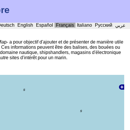
bre
eutsch
English
Español
Français
Italiano
Русский
عربي
 pour objectif d'ajouter et de présenter de manière utile
s. Ces informations peuvent être des balises, des bouées ou
 domaine nautique, shipshandlers, magasins d'électronique
tre sites d'intérêt pour un marin.