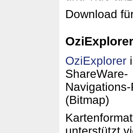
Download fü
OziExplore
OziExplorer
i
ShareWare-
Navigations
(Bitmap)
Kartenforma
unterstützt 