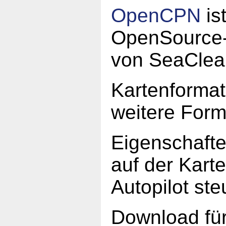
OpenCPN
ist
OpenSource-
von SeaClea
Kartenforma
weitere For
Eigenschaften
auf der Kart
Autopilot st
Download fü