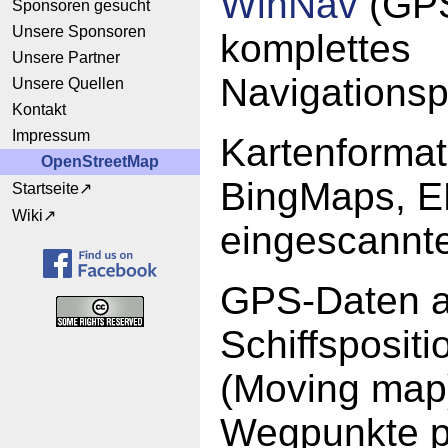
WinNav
(GPS
Sponsoren gesucht
Unsere Sponsoren
komplettes
Unsere Partner
Navigations
Unsere Quellen
Kontakt
Impressum
Kartenforma
OpenStreetMap
BingMaps, E
Startseite
Wiki
eingescannte
GPS-Daten a
Schiffspositi
(Moving map
Wegpunkte p