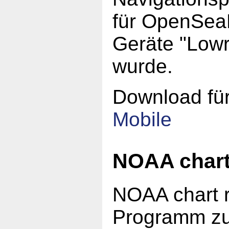
für OpenSea
Geräte "Low
wurde.
Download fü
Mobile
NOAA chart
NOAA chart re
Programm zu