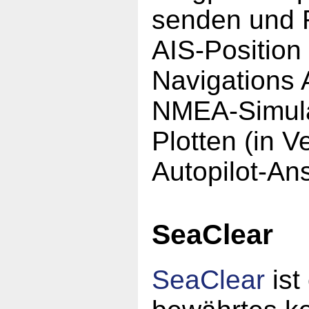
senden und R
AIS-Position
Navigations 
NMEA-Simula
Plotten (in 
Autopilot-An
SeaClear
SeaClear
ist