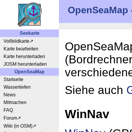
OpenSeaMap - 
Seekarte
Vollbildkarte
OpenSeaMap 
Karte bearbeiten
(Bordrechner
Karte herunterladen
JOSM herunterladen
verschieden
OpenSeaMap
Startseite
Siehe auch
G
Wassertiefen
News
Mitmachen
WinNav
FAQ
Forum
Wiki (in OSM)