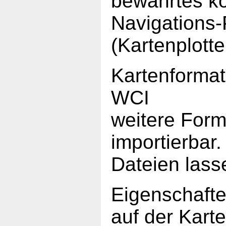
bewährtes k
Navigations
(Kartenplotte
Kartenforma
WCI
weitere Form
importierbar.
Dateien lass
Eigenschaften
auf der Kart