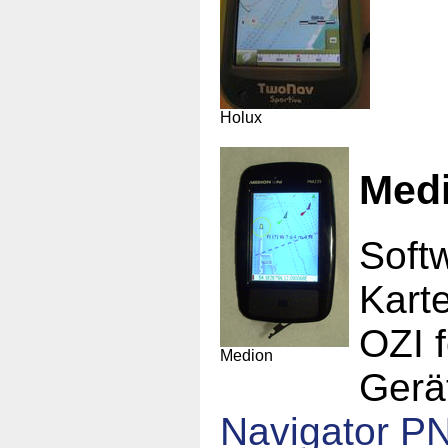
Holux
Med
Soft
Karte
OZI 
Medion
Gerä
Navigator P