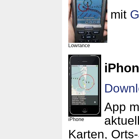
mit
G
Lowrance
iPho
Downl
App mi
aktuel
iPhone
Karten, Orts