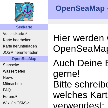
OpenSeaMap - 
Seekarte
Vollbildkarte
Hier werden 
Karte bearbeiten
OpenSeaMap l
Karte herunterladen
JOSM herunterladen
OpenSeaMap
Auch Deine Bi
Startseite
gerne!
Wassertiefen
News
Bitte schrei
Mitmachen
FAQ
welches Kar
Forum
verwendest:
Wiki (in OSM)