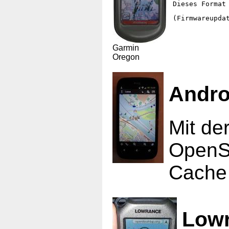
Dieses Format
(Firmwareupda
Garmin
Oregon
Andro
Mit de
OpenSe
Cache
Low