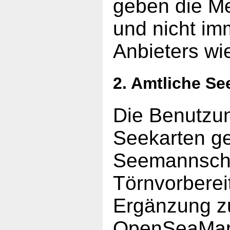
geben die Me
und nicht im
Anbieters wi
2. Amtliche Se
Die Benutzun
Seekarten ge
Seemannscha
Törnvorberei
Ergänzung z
OpenSeaMap 