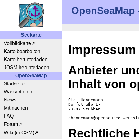
OpenSeaMap - 
Seekarte
Vollbildkarte
Impressum
Karte bearbeiten
Karte herunterladen
Anbieter un
JOSM herunterladen
OpenSeaMap
Inhalt von 
Startseite
Wassertiefen
News
Olaf Hannemann
Dorfstraße 17
Mitmachen
23847 Stubben
FAQ
ohannemann@opensource-werkst
Forum
Rechtliche 
Wiki (in OSM)