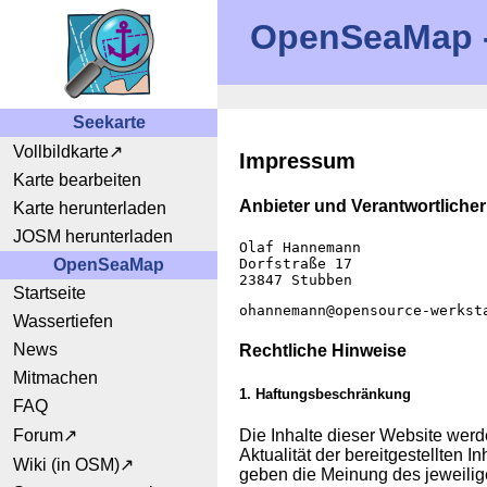
OpenSeaMap - 
Seekarte
Vollbildkarte
Impressum
Karte bearbeiten
Anbieter und Verantwortliche
Karte herunterladen
JOSM herunterladen
Olaf Hannemann
OpenSeaMap
Dorfstraße 17
23847 Stubben
Startseite
ohannemann@opensource-werkst
Wassertiefen
News
Rechtliche Hinweise
Mitmachen
1. Haftungsbeschränkung
FAQ
Die Inhalte dieser Website werde
Forum
Aktualität der bereitgestellten 
Wiki (in OSM)
geben die Meinung des jeweilig