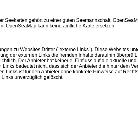
her Seekarten gehört zu einer guten Seemannschaft. OpenSeaMa
n. OpenSeaMap kann keine amtliche Karte ersetzen.
ngen zu Websites Dritter ("externe Links"). Diese Websites unte
fung der externen Links die fremden Inhalte daraufhin überprüf
htlich. Der Anbieter hat keinerlei Einfluss auf die aktuelle und
 Links bedeutet nicht, dass sich der Anbieter die hinter dem Ve
nen Links ist für den Anbieter ohne konkrete Hinweise auf Rech
 Links unverzüglich gelöscht.