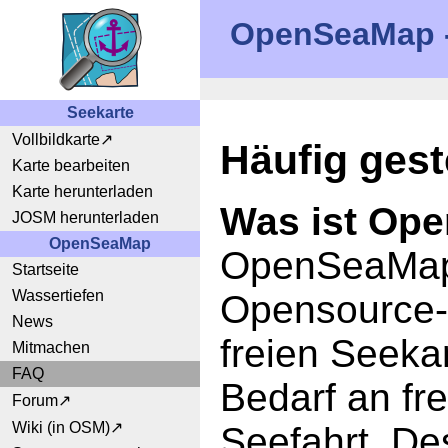
OpenSeaMap - 
Seekarte
Vollbildkarte
Häufig gest
Karte bearbeiten
Karte herunterladen
Was ist Op
JOSM herunterladen
OpenSeaMap
OpenSeaMap i
Startseite
Wassertiefen
Opensource-P
News
freien Seeka
Mitmachen
FAQ
Bedarf an fre
Forum
Wiki (in OSM)
Seefahrt. De