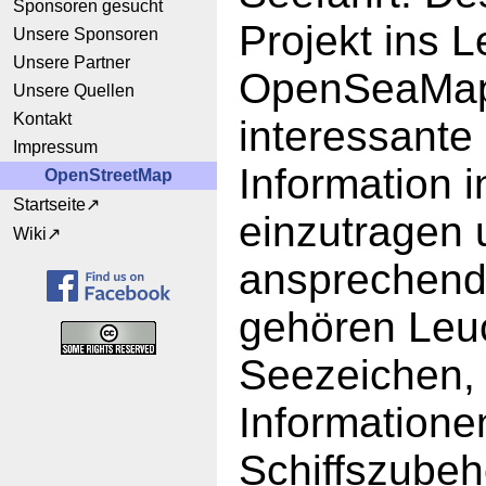
Sponsoren gesucht
Projekt ins L
Unsere Sponsoren
Unsere Partner
OpenSeaMap 
Unsere Quellen
Kontakt
interessante
Impressum
Information i
OpenStreetMap
Startseite
einzutragen 
Wiki
ansprechend
gehören Leu
Seezeichen, 
Informatione
Schiffszubeh