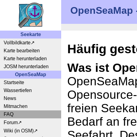
OpenSeaMap - 
Seekarte
Vollbildkarte
Häufig gest
Karte bearbeiten
Karte herunterladen
Was ist Op
JOSM herunterladen
OpenSeaMap
OpenSeaMap i
Startseite
Wassertiefen
Opensource-P
News
freien Seeka
Mitmachen
FAQ
Bedarf an fre
Forum
Wiki (in OSM)
Seefahrt. De