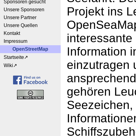
Sponsoren gesucht
Projekt ins L
Unsere Sponsoren
Unsere Partner
OpenSeaMap 
Unsere Quellen
Kontakt
interessante
Impressum
Information i
OpenStreetMap
Startseite
einzutragen 
Wiki
ansprechend
gehören Leu
Seezeichen, 
Informatione
Schiffszubeh