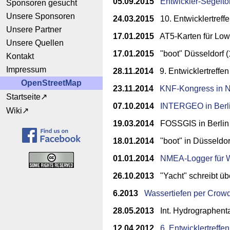
05.09.2015
Entwickler-Segeltö
Sponsoren gesucht
Unsere Sponsoren
24.03.2015
10. Entwicklertreffe
Unsere Partner
17.01.2015
AT5-Karten für Low
Unsere Quellen
17.01.2015
"boot" Düsseldorf (
Kontakt
Impressum
28.11.2014
9. Entwicklertreffen
OpenStreetMap
23.11.2014
KNF-Kongress in 
Startseite
07.10.2014
INTERGEO in Berlin
Wiki
19.03.2014
FOSSGIS in Berlin 
18.01.2014
"boot" in Düsseldo
01.01.2014
NMEA-Logger für Wa
26.10.2013
"Yacht" schreibt ü
6.2013
Wassertiefen per Crowd
28.05.2013
Int. Hydrographent
12.04.2012
6. Entwicklertreffen