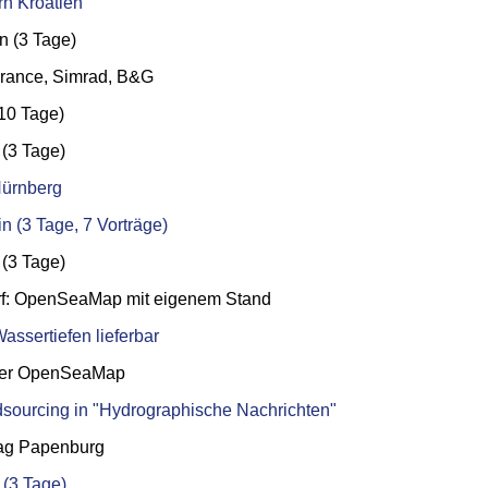
rn Kroatien
n (3 Tage)
rance, Simrad, B&G
10 Tage)
 (3 Tage)
Nürnberg
 (3 Tage, 7 Vorträge)
(3 Tage)
rf: OpenSeaMap mit eigenem Stand
ssertiefen lieferbar
ber OpenSeaMap
sourcing in "Hydrographische Nachrichten"
ag Papenburg
 (3 Tage)