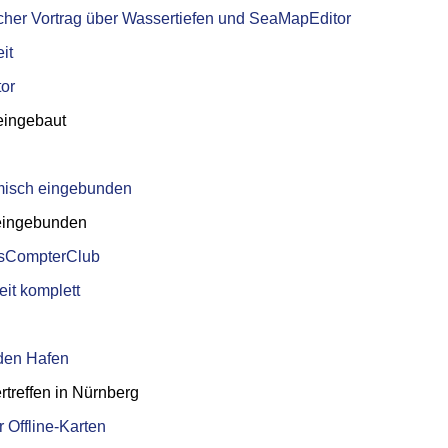
her Vortrag über Wassertiefen und SeaMapEditor
it
or
ingebaut
misch eingebunden
eingebunden
osCompterClub
eit komplett
den Hafen
treffen in Nürnberg
 Offline-Karten