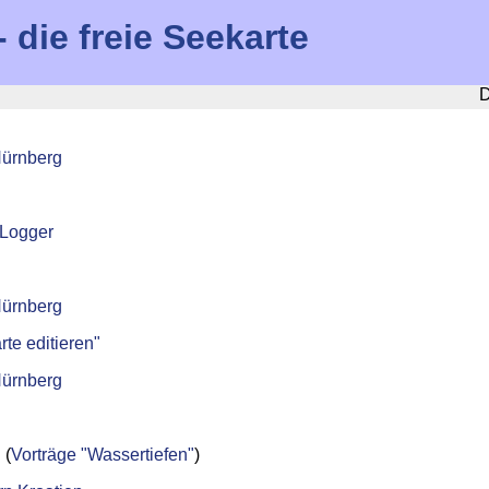
die freie Seekarte
D
Nürnberg
-Logger
Nürnberg
rte editieren"
Nürnberg
 (
Vorträge "Wassertiefen"
)