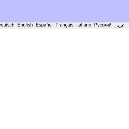
eutsch
English
Español
Français
Italiano
Русский
عربي