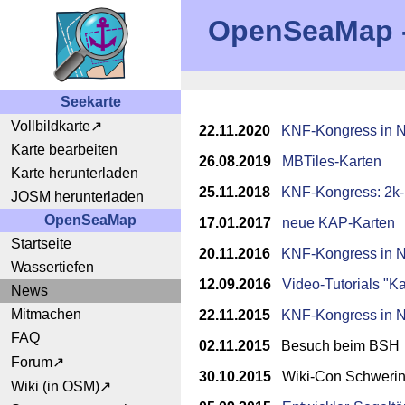
OpenSeaMap - 
Seekarte
Vollbildkarte
22.11.2020
KNF-Kongress in 
Karte bearbeiten
26.08.2019
MBTiles-Karten
Karte herunterladen
25.11.2018
KNF-Kongress: 2k
JOSM herunterladen
OpenSeaMap
17.01.2017
neue KAP-Karten
Startseite
20.11.2016
KNF-Kongress in 
Wassertiefen
12.09.2016
Video-Tutorials "Ka
News
Mitmachen
22.11.2015
KNF-Kongress in 
FAQ
02.11.2015
Besuch beim BSH
Forum
30.10.2015
Wiki-Con Schwerin
Wiki (in OSM)