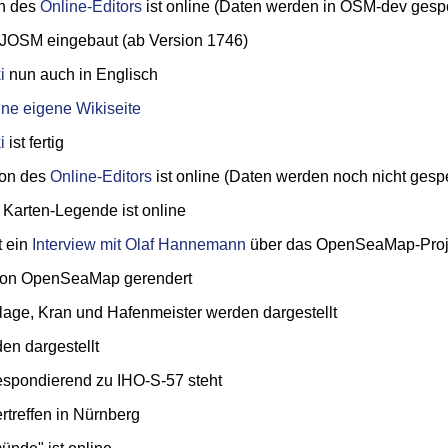
on des
Online-Editors
ist online (Daten werden in OSM-dev gespe
JOSM eingebaut (ab Version 1746)
i
nun auch in Englisch
ine eigene Wikiseite
i
ist fertig
ion des
Online-Editors
ist online (Daten werden noch nicht gespe
 Karten-Legende ist online
t ein
Interview mit Olaf Hannemann
über das OpenSeaMap-Projek
von OpenSeaMap gerendert
age, Kran und Hafenmeister werden dargestellt
n dargestellt
pondierend zu IHO-S-57 steht
treffen in Nürnberg