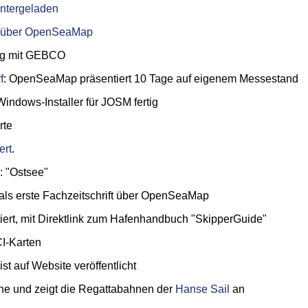
untergeladen
et über OpenSeaMap
ag mit GEBCO
f
: OpenSeaMap präsentiert 10 Tage auf eigenem Messestand
dows-Installer für JOSM fertig
rte
ert
.
 "Ostsee"
 als erste Fachzeitschrift über OpenSeaMap
ert, mit Direktlink zum Hafenhandbuch "SkipperGuide"
I-Karten
st auf Website veröffentlicht
ine und zeigt die Regattabahnen der
Hanse Sail
an